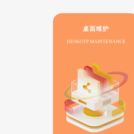
桌面维护
DESKOTP MAINTENANCE